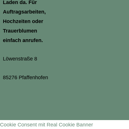
Laden da. Für
Auftragsarbeiten,
Hochzeiten oder
Trauerblumen
einfach anrufen.
Löwenstraße 8
85276 Pfaffenhofen
Cookie Consent mit Real Cookie Banner