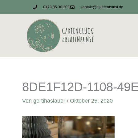
Zum
0173 85 30 203
kontakt@bluetenkunst.de
Inhalt
springen
8DE1F12D-1108-49
Von
gertihaslauer
/
Oktober 25, 2020