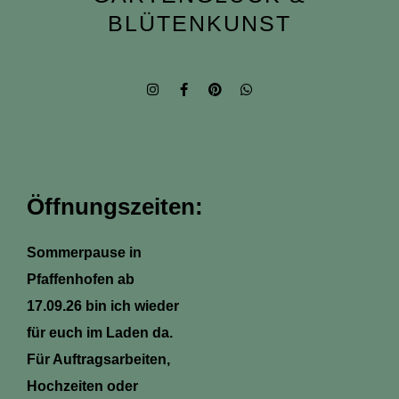
BLÜTENKUNST
I
F
P
W
n
a
i
h
s
c
n
a
t
e
t
t
a
b
e
s
g
o
r
a
r
o
e
p
a
k
s
p
m
-
t
Öffnungszeiten:
f
Sommerpause in
Pfaffenhofen ab
17.09.26 bin ich wieder
für euch im Laden da.
Für Auftragsarbeiten,
Hochzeiten oder