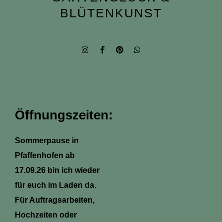
BLÜTENKUNST
I
F
P
W
n
a
i
h
s
c
n
a
t
e
t
t
a
b
e
s
g
o
r
a
r
o
e
p
a
k
s
p
m
-
t
Öffnungszeiten:
f
Sommerpause in
Pfaffenhofen ab
17.09.26 bin ich wieder
für euch im Laden da.
Für Auftragsarbeiten,
Hochzeiten oder