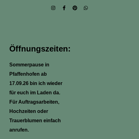
I
F
P
W
n
a
i
h
s
c
n
a
t
e
t
t
a
b
e
s
g
o
r
a
r
o
e
p
a
k
s
p
m
-
t
Öffnungszeiten:
f
Sommerpause in
Pfaffenhofen ab
17.09.26 bin ich wieder
für euch im Laden da.
Für Auftragsarbeiten,
Hochzeiten oder
Trauerblumen einfach
anrufen.