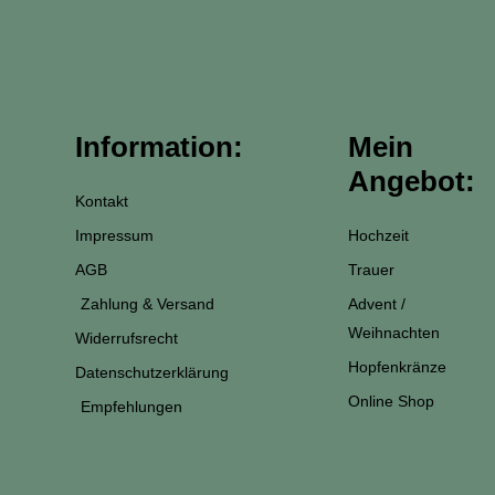
t
e
t
t
a
b
e
s
g
o
r
a
r
o
e
p
a
k
s
p
Information:
Mein
m
-
t
Angebot:
f
Kontakt
Impressum
Hochzeit
AGB
Trauer
Zahlung & Versand
Advent /
Weihnachten
Widerrufsrecht
Hopfenkränze
Datenschutzerklärung
Online Shop
Empfehlungen