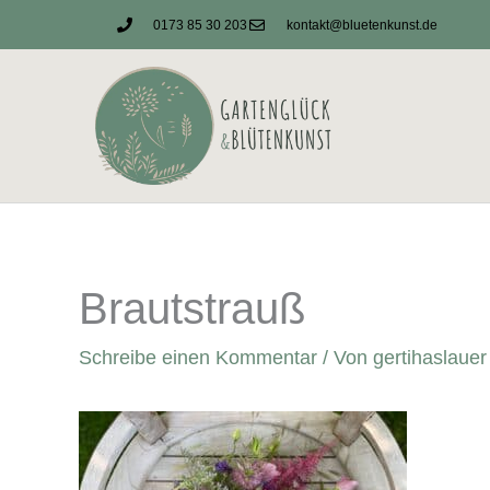
Zum
0173 85 30 203
kontakt@bluetenkunst.de
Inhalt
springen
Brautstrauß
Schreibe einen Kommentar
/ Von
gertihaslaue