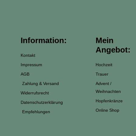
t
e
t
t
a
b
e
s
g
o
r
a
r
o
e
p
a
k
s
p
Information:
Mein
m
-
t
Angebot:
f
Kontakt
Impressum
Hochzeit
AGB
Trauer
Zahlung & Versand
Advent /
Weihnachten
Widerrufsrecht
Hopfenkränze
Datenschutzerklärung
Online Shop
Empfehlungen