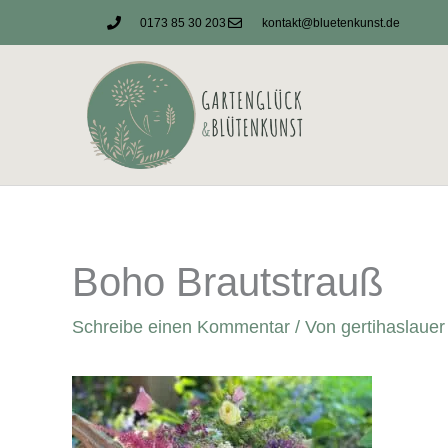
Zum
0173 85 30 203
kontakt@bluetenkunst.de
Inhalt
springen
Boho Brautstrauß
Schreibe einen Kommentar
/ Von
gertihaslaue