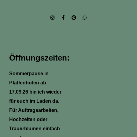
I
F
P
W
n
a
i
h
s
c
n
a
t
e
t
t
a
b
e
s
g
o
r
a
r
o
e
p
a
k
s
p
m
-
t
Öffnungszeiten:
f
Sommerpause in
Pfaffenhofen ab
17.09.26 bin ich wieder
für euch im Laden da.
Für Auftragsarbeiten,
Hochzeiten oder
Trauerblumen einfach