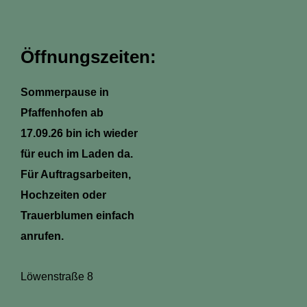
a
b
e
s
g
o
r
a
r
o
e
p
a
k
s
p
m
-
t
Öffnungszeiten:
f
Sommerpause in
Pfaffenhofen ab
17.09.26 bin ich wieder
für euch im Laden da.
Für Auftragsarbeiten,
Hochzeiten oder
Trauerblumen einfach
anrufen.
Löwenstraße 8