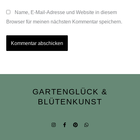
Name, E-Mail-Adresse und Website in diesem
Browser für meinen nächsten Kommentar speichern.
GARTENGLÜCK &
BLÜTENKUNST
I
F
P
W
n
a
i
h
s
c
n
a
t
e
t
t