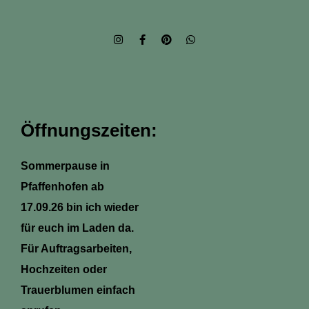
I
F
P
W
n
a
i
h
s
c
n
a
t
e
t
t
a
b
e
s
g
o
r
a
r
o
e
p
a
k
s
p
m
-
t
Öffnungszeiten:
f
Sommerpause in
Pfaffenhofen ab
17.09.26 bin ich wieder
für euch im Laden da.
Für Auftragsarbeiten,
Hochzeiten oder
Trauerblumen einfach