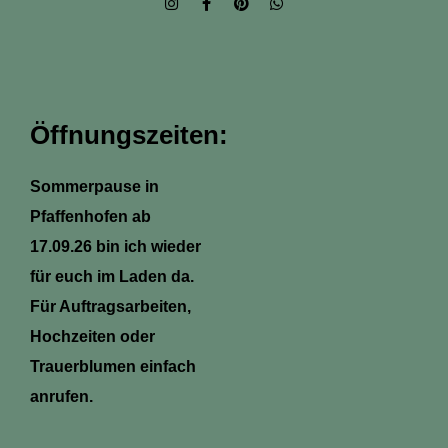
n
a
i
h
s
c
n
a
t
e
t
t
a
b
e
s
g
o
r
a
r
o
e
p
a
k
s
p
m
-
t
Öffnungszeiten:
f
Sommerpause in
Pfaffenhofen ab
17.09.26 bin ich wieder
für euch im Laden da.
Für Auftragsarbeiten,
Hochzeiten oder
Trauerblumen einfach
anrufen.