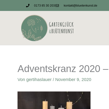
Zum
0173 85 30 203
kontakt@bluetenkunst.de
Inhalt
springen
Adventskranz 2020 –
Von
gertihaslauer
/
November 9, 2020