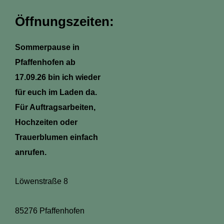
a
k
s
p
m
-
t
Öffnungszeiten:
f
Sommerpause in
Pfaffenhofen ab
17.09.26 bin ich wieder
für euch im Laden da.
Für Auftragsarbeiten,
Hochzeiten oder
Trauerblumen einfach
anrufen.
Löwenstraße 8
85276 Pfaffenhofen