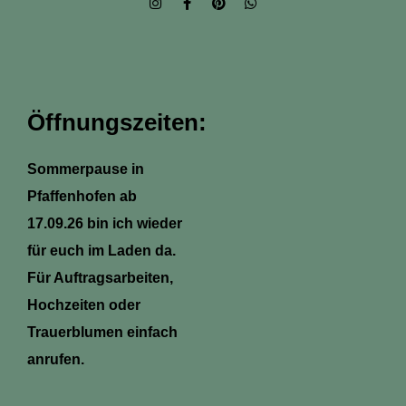
n
a
i
h
s
c
n
a
t
e
t
t
a
b
e
s
g
o
r
a
r
o
e
p
a
k
s
p
m
-
t
Öffnungszeiten:
f
Sommerpause in
Pfaffenhofen ab
17.09.26 bin ich wieder
für euch im Laden da.
Für Auftragsarbeiten,
Hochzeiten oder
Trauerblumen einfach
anrufen.