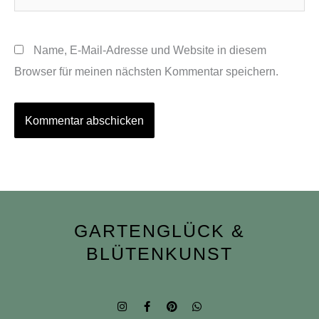
Name, E-Mail-Adresse und Website in diesem
Browser für meinen nächsten Kommentar speichern.
GARTENGLÜCK &
BLÜTENKUNST
I
F
P
W
n
a
i
h