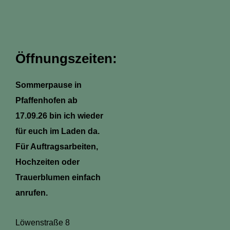
s
c
n
a
t
e
t
t
a
b
e
s
g
o
r
a
r
o
e
p
a
k
s
p
m
-
t
Öffnungszeiten:
f
Sommerpause in
Pfaffenhofen ab
17.09.26 bin ich wieder
für euch im Laden da.
Für Auftragsarbeiten,
Hochzeiten oder
Trauerblumen einfach
anrufen.
Löwenstraße 8