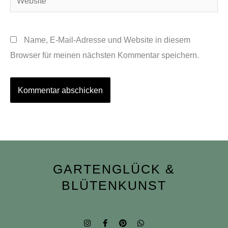
Name, E-Mail-Adresse und Website in diesem
Browser für meinen nächsten Kommentar speichern.
GARTENGLÜCK &
BLÜTENKUNST
I
F
P
W
n
a
i
h