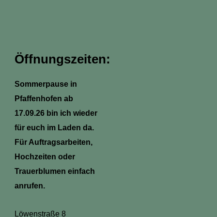
s
c
n
a
t
e
t
t
a
b
e
s
g
o
r
a
r
o
e
p
a
k
s
p
m
-
t
Öffnungszeiten:
f
Sommerpause in
Pfaffenhofen ab
17.09.26 bin ich wieder
für euch im Laden da.
Für Auftragsarbeiten,
Hochzeiten oder
Trauerblumen einfach
anrufen.
Löwenstraße 8